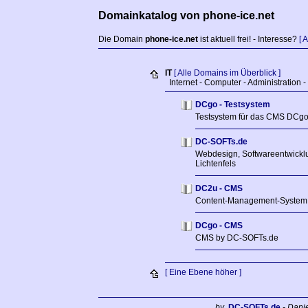
Domainkatalog von phone-ice.net
Die Domain
phone-ice.net
ist aktuell frei! - Interesse?
[ 
IT
[ Alle Domains im Überblick ]
Internet - Computer - Administration 
DCgo - Testsystem
Testsystem für das CMS DCg
DC-SOFTs.de
Webdesign, Softwareentwicklu
Lichtenfels
DC2u - CMS
Content-Management-System
DCgo - CMS
CMS by DC-SOFTs.de
[ Eine Ebene höher ]
by
DC-SOFTs.de
- Dani